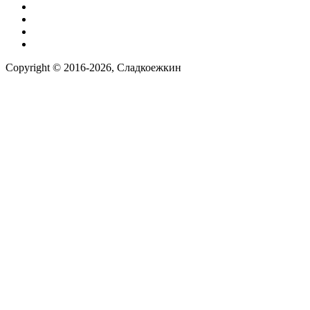
Условия работы
Заказ по фото
Контакты
Наша группа вконтакте
Copyright © 2016-2026, Сладкоежкин