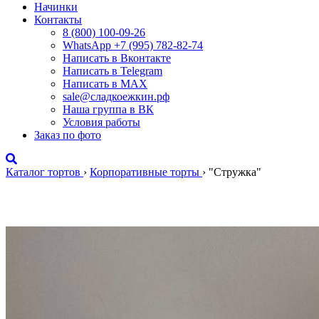
Начинки
Контакты
8 (800) 100-09-26
WhatsApp +7 (995) 782-82-74
Написать в Вконтакте
Написать в Telegram
Написать в MAX
sale@сладкоежкин.рф
Наша группа в ВК
Условия работы
Заказ по фото
Каталог тортов
›
Корпоративные торты
›
"Стружка"
"Стружка"