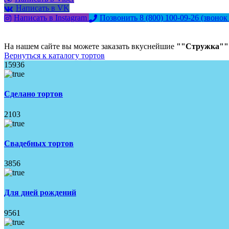
Написать в VK
Написать в Instagram
Позвонить 8 (800) 100-09-26
(звонок
На нашем сайте вы можете заказать вкуснейшие
""Стружка""
Вернуться к каталогу тортов
15936
Сделано тортов
2103
Свадебных тортов
3856
Для дней рождений
9561