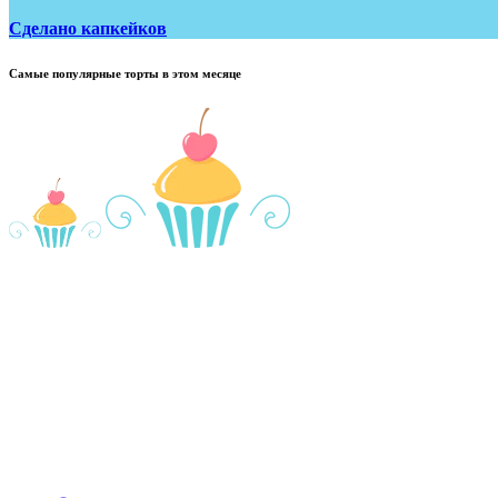
Сделано капкейков
Самые популярные торты в этом месяце